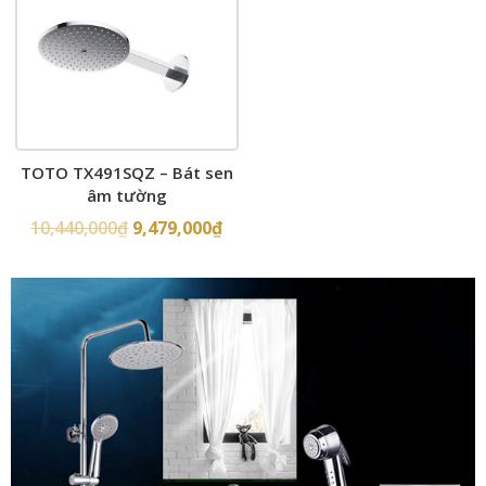
TOTO TX491SQZ – Bát sen
âm tường
10,440,000
₫
9,479,000
₫