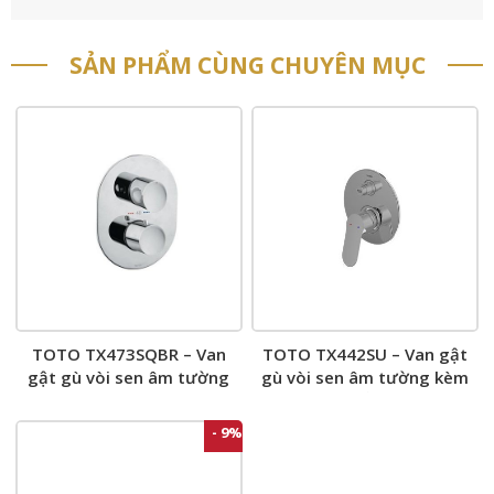
SẢN PHẨM CÙNG CHUYÊN MỤC
TOTO TX473SQBR – Van
TOTO TX442SU – Van gật
gật gù vòi sen âm tường
gù vòi sen âm tường kèm
nút chuyển hướng
- 9%