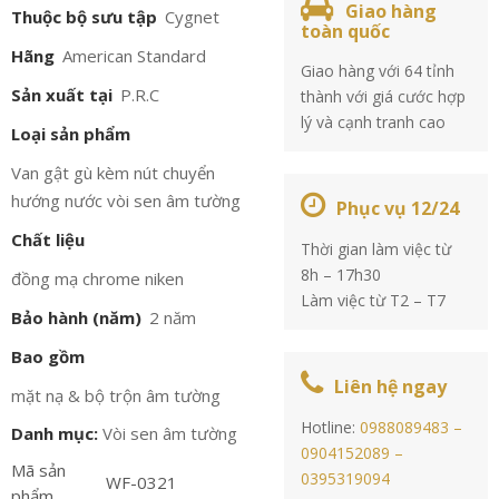
Giao hàng
Thuộc bộ sưu tập
Cygnet
toàn quốc
Hãng
American Standard
Giao hàng với 64 tỉnh
Sản xuất tại
P.R.C
thành với giá cước hợp
lý và cạnh tranh cao
Loại sản phẩm
Van gật gù kèm nút chuyển
hướng nước vòi sen âm tường
Phục vụ 12/24
Chất liệu
Thời gian làm việc từ
8h – 17h30
đồng mạ chrome niken
Làm việc từ T2 – T7
Bảo hành (năm)
2 năm
Bao gồm
Liên hệ ngay
mặt nạ & bộ trộn âm tường
Hotline:
0988089483 –
Danh mục:
Vòi sen âm tường
0904152089 –
Mã sản
0395319094
WF-0321
phẩm