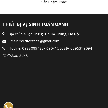
Sản Phẩm Khác
THIẾT BỊ VỆ SINH TUẤN OANH
Địa chỉ: 94 Lạc Trung, Hà Bà Trưng, Hà Nội
Email:
ms.tuyetnga@gmail.com
Hotline:
0988089483
/
0904152089
/
0395319094
(Call/Zalo 24/7)