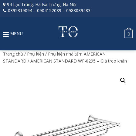
94 Lạc Trung, Hà Bà Trưng, Hà Nội
0395319094
–
0904152089
–
0988089483
0
MENU
Trang chủ
/
Phụ kiện
/
Phụ kiện nhà tắm AMERICAN
STANDARD
/ AMERICAN STANDARD WF-0295 – Giá treo khăn