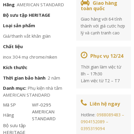
Giao hàng
Hãng
AMERICAN STANDARD
toàn quốc
Bộ sưu tập HERITAGE
Giao hàng với 64 tỉnh
Loại sản phẩm
thành với giá cước hợp
lý và cạnh tranh cao
Giá/thanh vắt khăn giàn
Chất liệu
Phục vụ 12/24
inox 304 mạ chrome/niken
Thời gian làm việc từ
Kích thước
8h – 17h30
Thời gian bảo hành
2 năm
Làm việc từ T2 – T7
Danh mục:
Phụ kiện nhà tắm
AMERICAN STANDARD
Liên hệ ngay
Mã SP
WF-0295
AMERICAN
Hãng
Hotline:
0988089483 –
STANDARD
0904152089 –
Bộ sưu tập
0395319094
HERITAGE