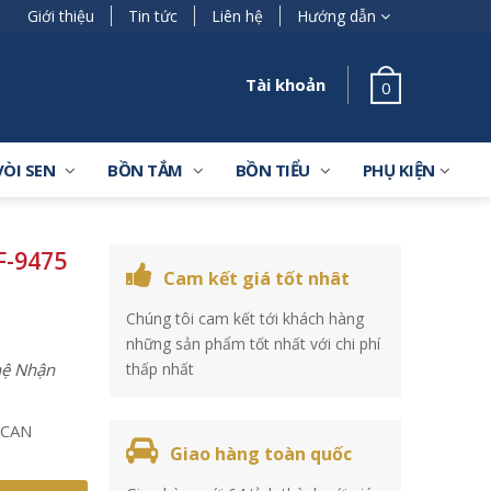
Giới thiệu
Tin tức
Liên hệ
Hướng dẫn
Tài khoản
0
VÒI SEN
BỒN TẮM
BỒN TIỂU
PHỤ KIỆN
-9475
Cam kết giá tốt nhât
Chúng tôi cam kết tới khách hàng
những sản phẩm tốt nhất với chi phí
 hệ Nhận
thấp nhất
ICAN
Giao hàng toàn quốc