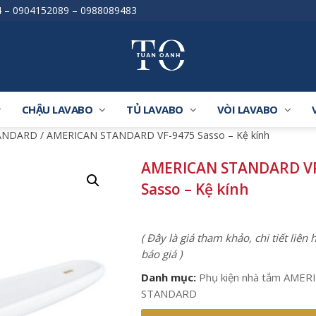
4
–
0904152089
–
0988089483
CHẬU LAVABO
TỦ LAVABO
VÒI LAVABO
TANDARD
/ AMERICAN STANDARD VF-9475 Sasso – Kệ kính
AMERICAN STANDARD VF
Sasso – Kệ kính
( Đây là giá tham khảo, chi tiết liên
báo giá )
Danh mục:
Phụ kiện nhà tắm AMER
STANDARD