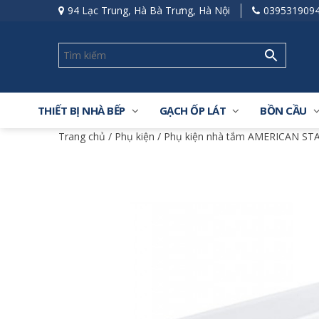
94 Lạc Trung, Hà Bà Trưng, Hà Nội
039531909
THIẾT BỊ NHÀ BẾP
GẠCH ỐP LÁT
BỒN CẦU
Trang chủ
/
Phụ kiện
/
Phụ kiện nhà tắm AMERICAN S