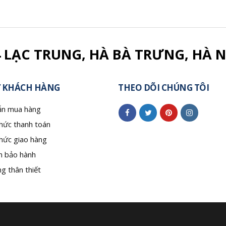
4 LẠC TRUNG, HÀ BÀ TRƯNG, HÀ N
 KHÁCH HÀNG
THEO DÕI CHÚNG TÔI
n mua hàng
hức thanh toán
hức giao hàng
h bảo hành
g thân thiết