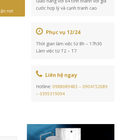
Giao hàng với 64 tỉnh thành với giá
cước hợp lý và cạnh tranh cao
tận nơi
Phục vụ 12/24
Thời gian làm việc từ 8h – 17h30
Làm việc từ T2 – T7
Liên hệ ngay
Hotline:
0988089483 –
0904152089
–
0395319094