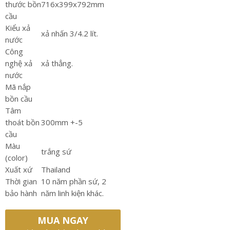
thước bồn
716x399x792mm
cầu
Kiểu xả
xả nhấn 3/4.2 lít.
nước
Công
nghệ xả
xả thẳng.
nước
Mã nắp
bồn cầu
Tâm
thoát bồn
300mm +-5
cầu
Màu
trắng sứ
(color)
Xuất xứ
Thailand
Thời gian
10 năm phần sứ, 2
bảo hành
năm linh kiện khác.
MUA NGAY