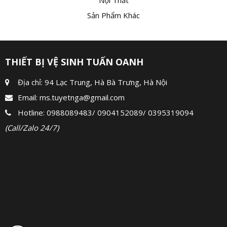
Nội Thất
Sản Phẩm Khác
THIẾT BỊ VỆ SINH TUẤN OANH
Địa chỉ: 94 Lạc Trung, Hà Bà Trưng, Hà Nội
Email:
ms.tuyetnga@gmail.com
Hotline:
0988089483
/
0904152089
/
0395319094
(Call/Zalo 24/7)