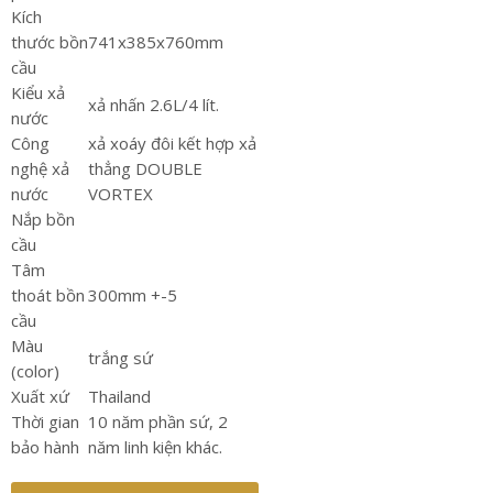
Kích
thước bồn
741x385x760mm
cầu
Kiểu xả
xả nhấn 2.6L/4 lít.
nước
Công
xả xoáy đôi kết hợp xả
nghệ xả
thẳng DOUBLE
nước
VORTEX
Nắp bồn
cầu
Tâm
thoát bồn
300mm +-5
cầu
Màu
trắng sứ
(color)
Xuất xứ
Thailand
Thời gian
10 năm phần sứ, 2
bảo hành
năm linh kiện khác.